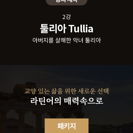
14강
14강
2강
5강
9강
2강
공화정 초기 인물들
카이사르 Caesar
카이사르 Caesar
툴리아 Tullia
툴리아 Tullia
포에니 전쟁
아버지를 살해한 악녀 툴리아
아버지를 살해한 악녀 툴리아
로마를 배신한 코리올라누스
주사위는 던져졌다
주사위는 던져졌다
로마 vs 카르타고
2차 내전과 카이사르의 암살
2차 내전과 카이사르의 암살
제1차, 제2차 포에니 전쟁