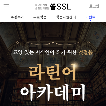
로그인
청
수강후기
무료학습
학습지원센터
이벤트