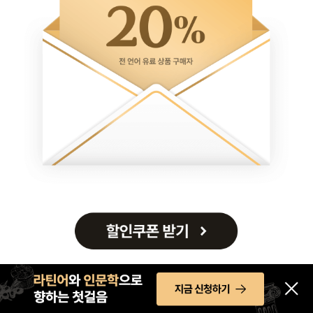
할
인
쿠
폰
받
기