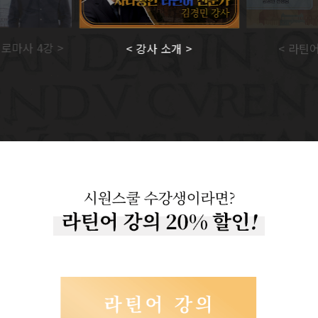
로마사 4강 >
< 강사 소개 >
< 라틴어