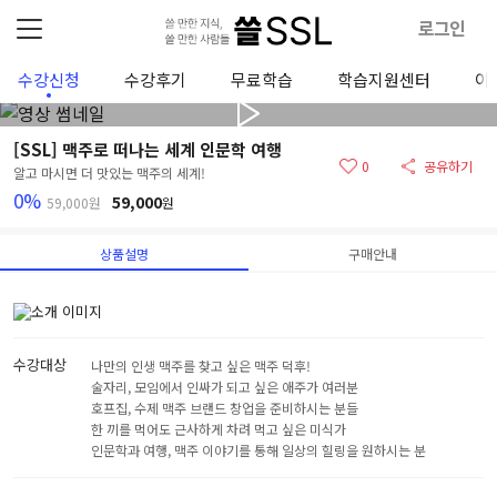
로그인
수강신청
수강후기
무료학습
학습지원센터
이
[SSL] 맥주로 떠나는 세계 인문학 여행
0
공유하기
알고 마시면 더 맛있는 맥주의 세계!
0%
59,000
59,000원
원
상품설명
구매안내
수강대상
나만의 인생 맥주를 찾고 싶은 맥주 덕후!
술자리, 모임에서 인싸가 되고 싶은 애주가 여러분
호프집, 수제 맥주 브랜드 창업을 준비하시는 분들
한 끼를 먹어도 근사하게 차려 먹고 싶은 미식가
인문학과 여행, 맥주 이야기를 통해 일상의 힐링을 원하시는 분