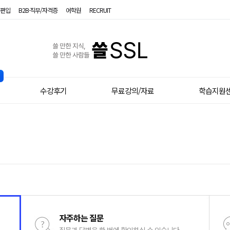
편입
B2B·직무/자격증
어학원
RECRUIT
시원스쿨
히브리어
수강후기
무료강의/자료
학습지원
자주하는 질문